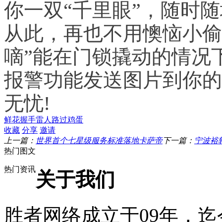
你一双“千里眼”，随时
从此，再也不用懊恼小偷
嘀”能在门锁撬动的情况
报警功能发送图片到你的
无忧!
鲜花
握手
雷人
路过
鸡蛋
收藏
分享
邀请
上一篇：
世界首个七星级服务标准落地卡萨帝
下一篇：
宁波裕
热门图文
热门资讯
关于我们
胜者网络成立于09年，