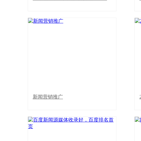
家旅游地理奥一网中国三农网中国企业新
闻网川北在线黄冈新视窗拒稿替换媒体：
新疆青年网\河北党网\太原晚报\闽西新闻
网\每日甘肃\中国铁 ...
什么叫新闻软文营销推广？新闻稿营销是
胜
指利用新闻传播为企业、品牌等做宣传推
新闻营销推广
广的一种营销方式。新闻推广模式非常有
利于引导市场消费，在较短时间内快速提
升产品的知名度，塑造品牌的美誉度和公
信力。新闻稿推广成为 ...