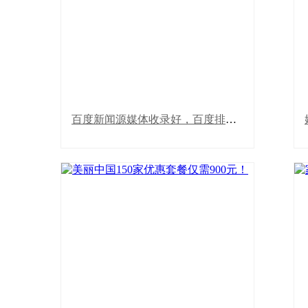
百度新闻源媒体：百度排名收录好，百度
排名首页，可发微商。西安新闻网 西安网
百度新闻源媒体收录好，百度排名首页
合家网 内蒙古新闻 太原晚报 网易河南 中
新网安徽 新浪内蒙古 中华网新疆 诸城新
闻 河源优房网 慧聪网IT 凤凰厦门 凤凰江
西 凤凰安徽 ...