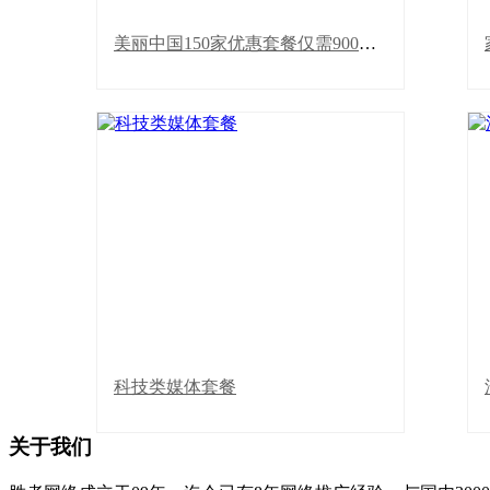
1科技之窗
http://www.kjnews.com.cn/xinwen/201512142279.html
美丽中国150家优惠套餐仅需900元！
2华龙网
http://mlzg.cqnews.net/system/2015/12/14/012647422.shtml
3龙虎网
http://mlzg.longhoo.net/system/2015/12/14/012648620.shtml
4北方 ...
【科技类媒体】中关村在线、MSN科技、
搜狐滚动、太平洋电脑、网易数码、环球
科技类媒体套餐
科技、每日科技、科技讯、21CN科技、北
青数码、南方网科技、和讯科技、央视电
商、TOM新闻、IT168、慧聪IT、泡泡
关于我们
网、天极网、赛迪、比特、t ...