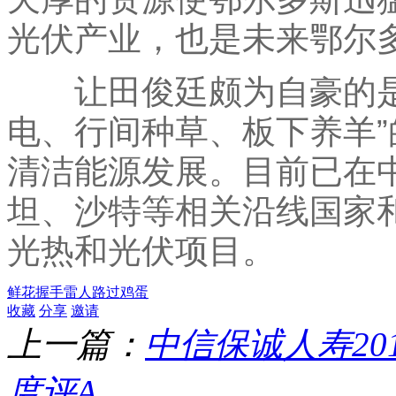
光伏产业，也是未来鄂尔
让田俊廷颇为自豪的是
电、行间种草、板下养羊
清洁能源发展。目前已在
坦、沙特等相关沿线国家
光热和光伏项目。
鲜花
握手
雷人
路过
鸡蛋
收藏
分享
邀请
上一篇：
中信保诚人寿2
度评A